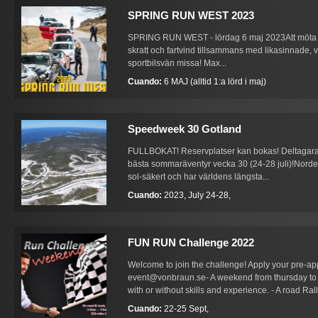
SPRING RUN WEST 2023
SPRING RUN WEST - lördag 6 maj 2023Att möta vår
skratt och fartvind tillsammans med likasinnade, vi
sportbilsvän missa! Max...
Cuando:
6 MAJ (alltid 1:a lörd i maj)
Speedweek 30 Gotland
FULLBOKAT! Reservplatser kan bokas! Deltagarantal
bästa sommaräventyr vecka 30 (24-28 juli)!Norde
sol-säkert och har världens längsta...
Cuando:
2023, July 24-28,
FUN RUN Challenge 2022
Welcome to join the challenge! Apply your pre-app
event@vonbraun.se- A weekend from thursday to 
with or without skills and experience. - A road Ral
Cuando:
22-25 Sept,