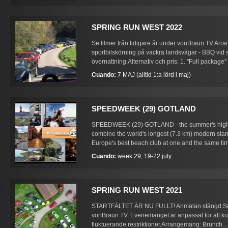
SPRING RUN WEST 2022
Se filmer från tidigare år under vonBraun TV.Arr
sportbilskörning på vackra landsvägar - BBQ vid 
övernattning.Alternativ och pris: 1. "Full package
Cuando:
7 MAJ (alltid 1:a lörd i maj)
SPEEDWEEK (29) GOTLAND
SPEEDWEEK (29) GOTLAND - the summer's highlig
combine the world's longest (7.3 km) modern stand
Europe's best beach club at one and the same tim
Cuando:
week 29, 19-22 july
SPRING RUN WEST 2021
STARTFÄLTET ÄR NU FULLT! Anmälan stängd.Se fi
vonBraun TV. Evenemanget är anpassat för att ku
fluktuerande restriktioner.Arrangemang: Brunch...