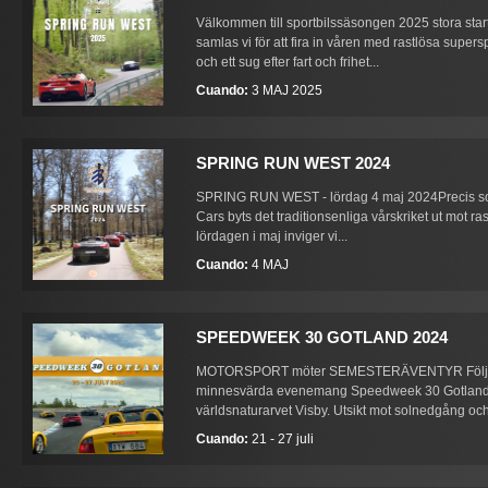
Välkommen till sportbilssäsongen 2025 stora start
samlas vi för att fira in våren med rastlösa super
och ett sug efter fart och frihet...
Cuando:
3 MAJ 2025
SPRING RUN WEST 2024
SPRING RUN WEST - lördag 4 maj 2024Precis som
Cars byts det traditionsenliga vårskriket ut mot ras
lördagen i maj inviger vi...
Cuando:
4 MAJ
SPEEDWEEK 30 GOTLAND 2024
MOTORSPORT möter SEMESTERÄVENTYR Följ 
minnesvärda evenemang Speedweek 30 Gotland!-
världsnaturarvet Visby. Utsikt mot solnedgång oc
Cuando:
21 - 27 juli