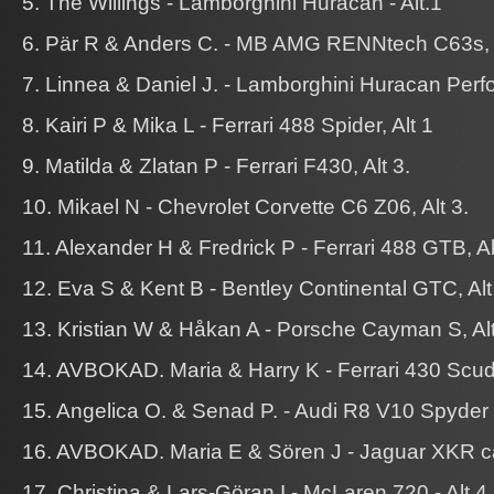
5. The Willings - Lamborghini Huracan - Alt.1
6. Pär R & Anders C. - MB AMG RENNtech C63s, A
7. Linnea & Daniel J. - Lamborghini Huracan Perfo
8. Kairi P & Mika L - Ferrari 488 Spider, Alt 1
9. Matilda & Zlatan P - Ferrari F430, Alt 3.
10. Mikael N - Chevrolet Corvette C6 Z06, Alt 3.
11. Alexander H & Fredrick P - Ferrari 488 GTB, Al
12. Eva S & Kent B - Bentley Continental GTC, Alt
13. Kristian W & Håkan A - Porsche Cayman S, Alt
14. AVBOKAD. Maria & Harry K - Ferrari 430 Scuder
15. Angelica O. & Senad P. - Audi R8 V10 Spyder -
16. AVBOKAD. Maria E & Sören J - Jaguar XKR cab
17. Christina & Lars-Göran I - McLaren 720 - Alt 4.