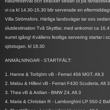
naturreservat och sträcker sedan ut på fantastisk
vi ca kl 14.30-15.30 blir serverade en eftermiddag
Villa Strömsfors. Härliga landsvägar tar oss sedan
slutdestination Två Skyttlar, med ankomst ca 16.
surret igång! Kvällens festliga servering startar i
sjöstugan, kl 18.30
ANMÄLNINGAR - STARTFÄLT:
1. Hanne & Torbjörn vB - Ferrari 456 MGT, Alt.3
2. Malou & Hillevi vB - Ferrari F430 Scuderia, Alt 3
3. Thea vB & Ardian - BMW Z4, Alt.3
4. Maria & Christian R - Lamborghini LP 550-2 Balb