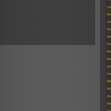
La
Ma
Ast
Ho
Val
Po
Mo
Me
vo
Ko
B
Ni
Au
Be