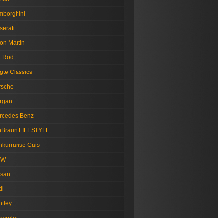
mborghini
serati
on Martin
t Rod
gte Classics
rsche
rgan
rcedes-Benz
nBraun LIFESTYLE
nkurranse Cars
MW
ssan
di
ntley