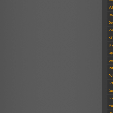
Ch
Vo
Ro
Do
V
KT
Br
Op
vo
ind
Pol
Lo
Ja
Fo
Ma