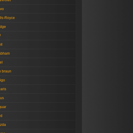
evrolet
lvo
lls-Royce
dge
W
M
abham
el
n braun
igo
aris
tus
guar
rd
zda