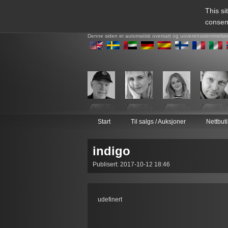
This si
consen
Denne siden er automatisk oversatt og uoverensstemmelse
Start
Til salgs / Auksjoner
Nettbut
indigo
Publisert: 2017-10-12 18:46
udefinert