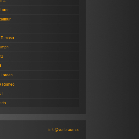
tima
Laren
alibur
 Tomaso
iumph
tz
t
 Lorean
fa Romeo
NI
arth
info@vonbraun.se