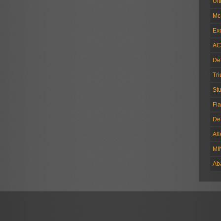
Ul
Mc
Exc
AC
De
Tr
Stu
Fia
De
Al
MI
Ab