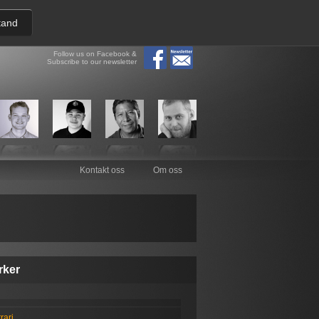
tand
Follow us on Facebook &
Subscribe to our newsletter
Kontakt oss
Om oss
rker
rari