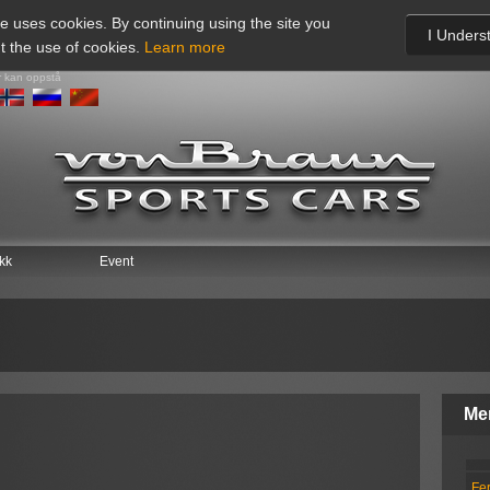
te uses cookies. By continuing using the site you
I Unders
t the use of cookies.
Learn more
r kan oppstå
ikk
Event
Me
Fer