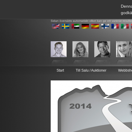
Denna
godkä
Sidan översätts automatiskt vilket kan ge ett varierat resulta
Start
Till Salu / Auktioner
Webbsh