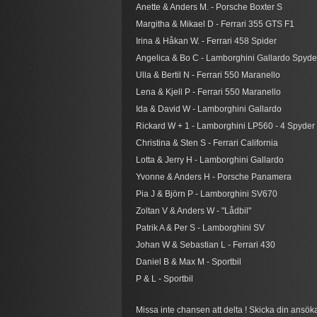
​​Anette & Anders M. - Porsche Boxter S
​Margitha & Mikael D - Ferrari 355 GTS F1
​​Irina & Håkan W. - Ferrari 458 Spider
​​Angelica & Bo C - Lamborghini Gallardo Spyde
​​Ulla & Bertil N - Ferrari 550 Maranello
​​Lena & Kjell P - Ferrari 550 Maranello
​​Ida & David W - Lamborghini Gallardo
Rickard W + 1 - Lamborghini LP560 - 4 Spyder
​​Christina & Sten S - Ferrari California
​​Lotta & Jerry H - Lamborghini Gallardo
Yvonne & Anders H - Porsche Panamera
Pia J & Björn P - Lamborghini SV670
Zoltan V & Anders W - "Lådbil"
Patrik A & Per S - Lamborghini SV
Johan W & Sebastian L - Ferrari 430
Daniel B & Max M - Sportbil
P & L - Sportbil
Missa inte chansen att delta ! Skicka din ans