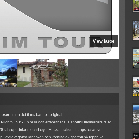
View large
esor - men det finns bara ett original !
lgrim Tour - En resa och erfarenhet alla sportbil finsmakare talar
-tal superbilar mot sitt eget Mecka i Italien . Längs resan vi
nskap , extravaganta landskap och körning av sportbil på toppnivå.