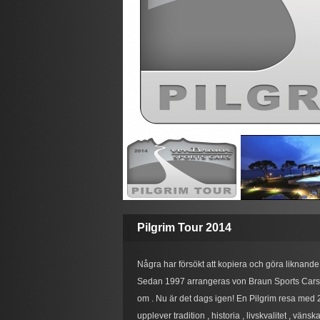
Pilgrim Tour 2014
Några har försökt att kopiera och göra liknande r
Sedan 1997 arrangeras von Braun Sports Cars Pi
om . Nu är det dags igen! En Pilgrim resa med 20
upplever tradition , historia , livskvalitet , vä