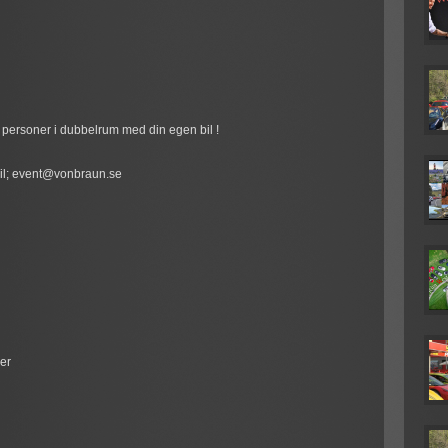
två personer i dubbelrum med din egen bil !
mail; event@vonbraun.se
er