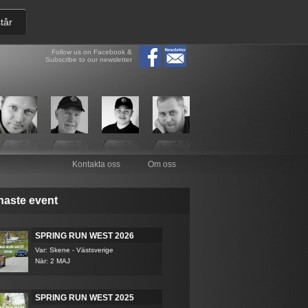
tår
Follow us on Facebook &
Subscribe to our newsletter
Kontakta oss
Om oss
naste event
SPRING RUN WEST 2026
Var: Skene - Västsverige
När: 2 MAJ
SPRING RUN WEST 2025