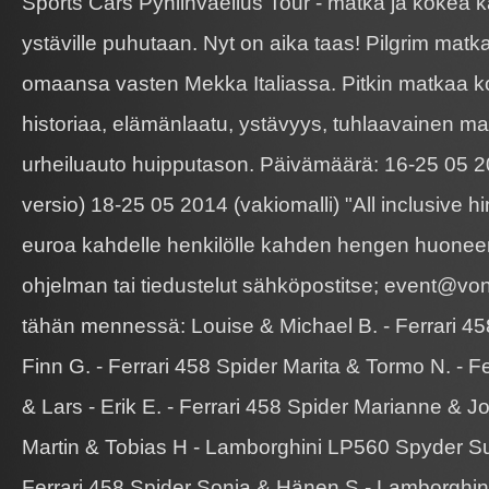
Sports Cars Pyhiinvaellus Tour - matka ja kokea k
ystäville puhutaan. Nyt on aika taas! Pilgrim mat
omaansa vasten Mekka Italiassa. Pitkin matkaa k
historiaa, elämänlaatu, ystävyys, tuhlaavainen ma
urheiluauto huipputason. Päivämäärä: 16-25 05 201
versio) 18-25 05 2014 (vakiomalli) "All inclusive h
euroa kahdelle henkilölle kahden hengen huoneen
ohjelman tai tiedustelut sähköpostitse; event@von
tähän mennessä: Louise & Michael B. - Ferrari 45
Finn G. - Ferrari 458 Spider Marita & Tormo N. - Fe
& Lars - Erik E. - Ferrari 458 Spider Marianne & J
Martin & Tobias H - Lamborghini LP560 Spyder S
Ferrari 458 Spider Sonja & Hänen S - Lamborghi