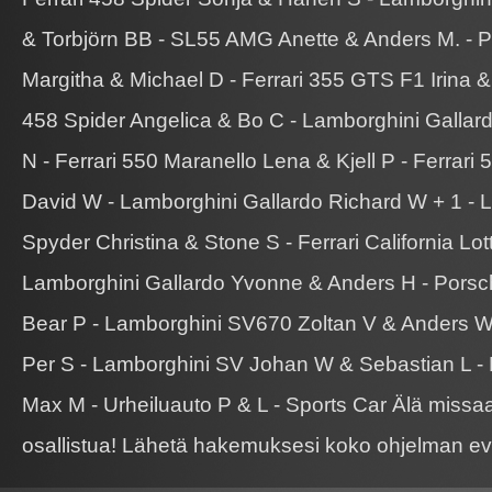
& Torbjörn BB - SL55 AMG Anette & Anders M. - 
Margitha & Michael D - Ferrari 355 GTS F1 Irina &
458 Spider Angelica & Bo C - Lamborghini Gallardo
N - Ferrari 550 Maranello Lena & Kjell P - Ferrari
David W - Lamborghini Gallardo Richard W + 1 - 
Spyder Christina & Stone S - Ferrari California Lot
Lamborghini Gallardo Yvonne & Anders H - Pors
Bear P - Lamborghini SV670 Zoltan V & Anders W 
Per S - Lamborghini SV Johan W & Sebastian L - F
Max M - Urheiluauto P & L - Sports Car Älä missa
osallistua! Lähetä hakemuksesi koko ohjelman 