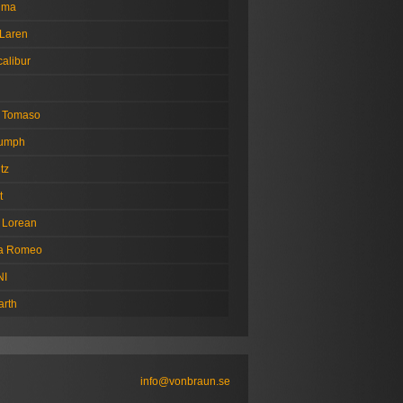
tima
Laren
alibur
 Tomaso
iumph
tz
t
 Lorean
fa Romeo
NI
arth
info@vonbraun.se