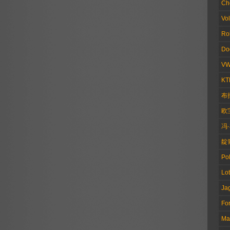
Ch
Vo
Ro
Do
V
KT
布
欧
冯
靛
Pol
Lo
Ja
Fo
Ma