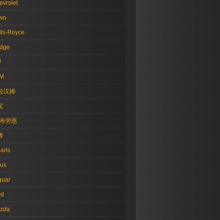
evrolet
lvo
lls-Royce
dge
W
M
拉汉姆
宝
·布劳恩
青
aris
tus
guar
rd
zda