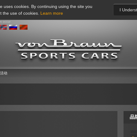
te uses cookies. By continuing using the site you
I Unders
t the use of cookies.
Learn more
an occur
活动
品