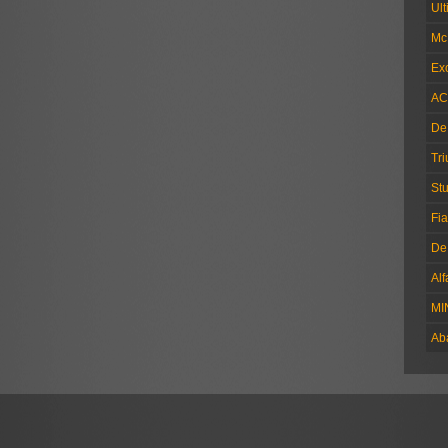
Ul
Mc
Exc
AC
De
Tr
Stu
Fia
De
Al
MI
Ab