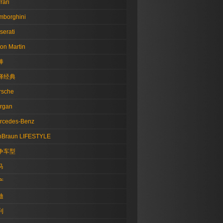
rari
mborghini
serati
on Martin
棒
择经典
rsche
rgan
rcedes-Benz
nBraun LIFESTYLE
争车型
马
产
迪
利