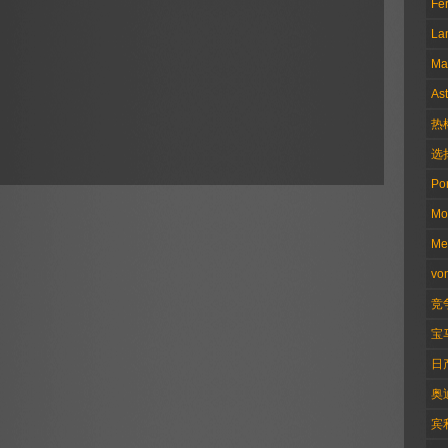
Fer
La
Ma
Ast
热
选
Po
Mo
Me
vo
竞
宝
日
奥
宾