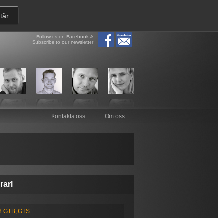
tår
Follow us on Facebook &
Subscribe to our newsletter
Kontakta oss
Om oss
rari
8 GTB, GTS