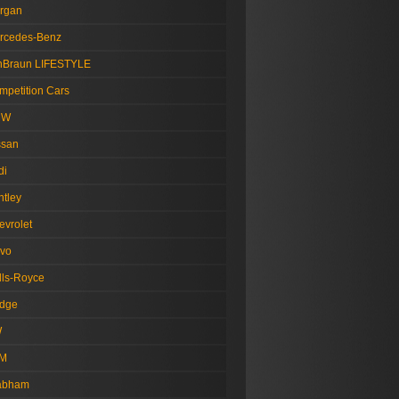
rgan
rcedes-Benz
nBraun LIFESTYLE
mpetition Cars
MW
ssan
di
ntley
evrolet
lvo
lls-Royce
dge
W
M
abham