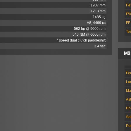
1937 mm
F4
1213 mm
F5
1485 kg
V8, 4499 cc
FF
562 hp @ 9000 rpm
Te
540 NM @ 6000 rpm
7 speed dual clutch paddleshift
3.4 sec
Mä
Fer
La
Ma
Ast
Ho
Se
Po