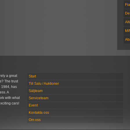
Fia
De
Al
MI
Ab
rely a great
Start
s? The trust
Till Salu / Auktioner
 1984, has
Säljteam
ess. A
rk with what
Serviceteam
xciting cars!
Event
Kontakta oss
Om oss