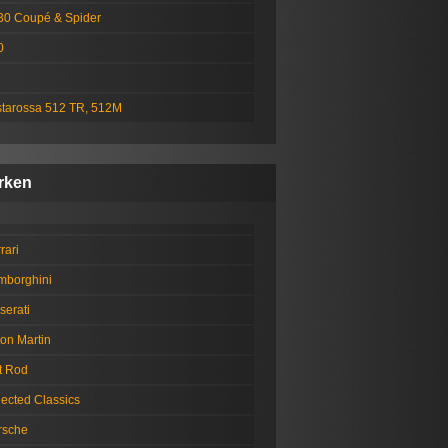
30 Coupé & Spider
0
starossa 512 TR, 512M
rken
rari
mborghini
serati
on Martin
t Rod
lected Classics
rsche