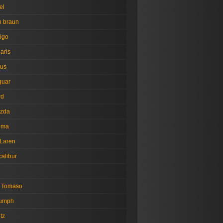
el
n braun
igo
aris
tus
guar
rd
zda
tima
Laren
alibur
 Tomaso
iumph
tz