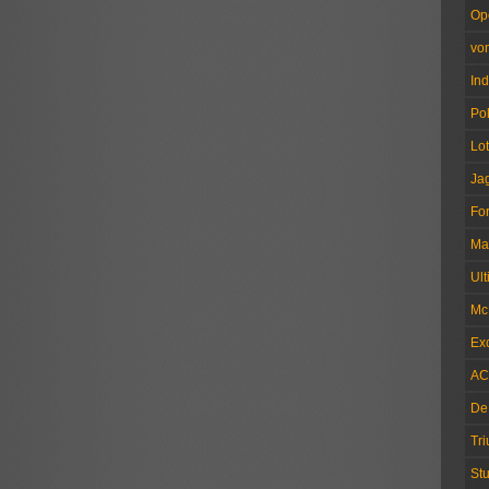
Op
vo
Ind
Pol
Lo
Ja
Fo
Ma
Ul
Mc
Exc
AC
De
Tr
Stu