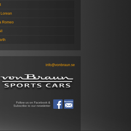
t
 Lorean
fa Romeo
NI
arth
info@vonbraun.se
Follow us on Facebook &
Subscribe to our newsletter