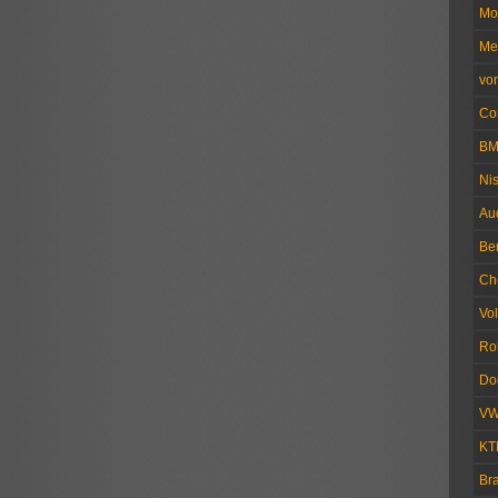
Mo
Me
vo
Co
B
Ni
Au
Be
Ch
Vo
Ro
Do
V
KT
Br