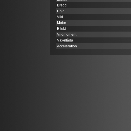
Bredd
Höjd
Vikt
Motor
Effekt
Vridmoment
Växellåda
Acceleration