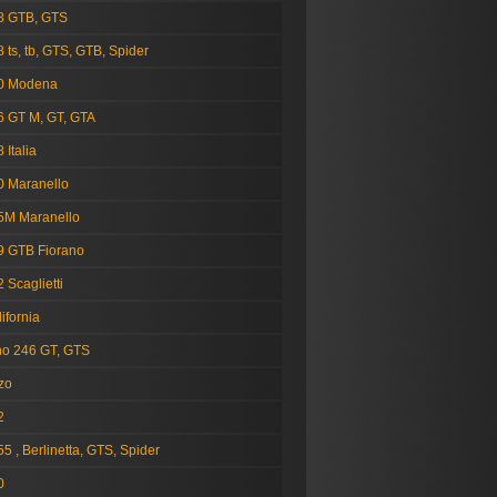
8 GTB, GTS
 ts, tb, GTS, GTB, Spider
0 Modena
6 GT M, GT, GTA
 Italia
0 Maranello
5M Maranello
9 GTB Fiorano
 Scaglietti
ifornia
no 246 GT, GTS
zo
2
5 , Berlinetta, GTS, Spider
0