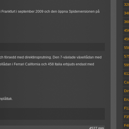
32
n i Frankfurt i september 2009 och den öppna Spiderversionen på
348
36
45
458
55
57
och försedd med direktinsprutning. Den 7-växlade växellådan med
llådan i Ferrari California och 458 Italia erbjuds endast med
59
612
Cal
Di
mplåttak.
En
F1
F35
F4
4527 mm