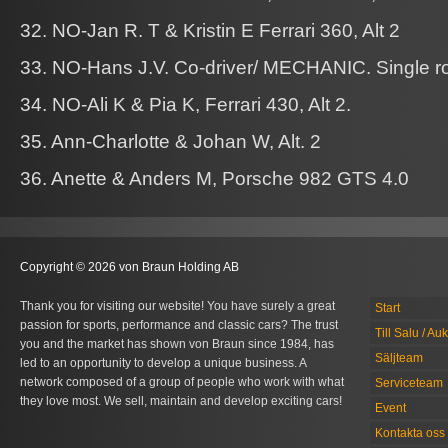
32. NO-Jan R. T & Kristin E Ferrari 360, Alt 2
33. NO-Hans J.V. Co-driver/ MECHANIC. Single r
34. NO-Ali K & Pia K, Ferrari 430, Alt 2.
35. Ann-Charlotte & Johan W, Alt. 2
36. Anette & Anders M, Porsche 982 GTS 4.0
Copyright © 2026 von Braun Holding AB
Thank you for visiting our website! You have surely a great
Start
passion for sports, performance and classic cars? The trust
Till Salu / Au
you and the market has shown von Braun since 1984, has
Säljteam
led to an opportunity to develop a unique business. A
network composed of a group of people who work with what
Serviceteam
they love most. We sell, maintain and develop exciting cars!
Event
Kontakta oss