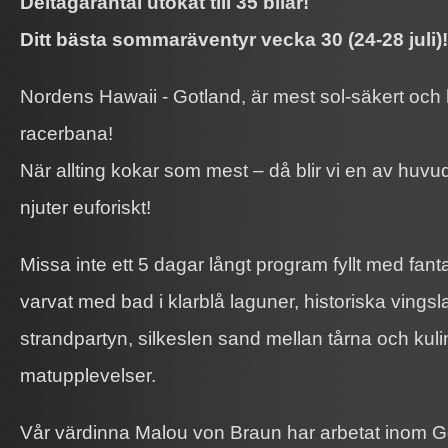
Deltagarantal utökat till 35 bilar!
Ditt bästa sommaräventyr vecka 30 (24-28 juli)!
Nordens Hawaii - Gotland, är mest sol-säkert och 
racerbana!
När allting kokar som mest – då blir vi en av huvu
njuter euforiskt!
Missa inte ett 5 dagar långt program fyllt med fant
varvat med bad i klarblå laguner, historiska vings
strandpartyn, silkeslen sand mellan tårna och kuli
matupplevelser.
Vår värdinna Malou von Braun har arbetat inom G