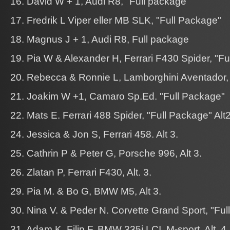
16. David W + 1, Audi R8, "Full package"
17. Fredrik L Viper eller MB SLK, "Full Package"
18. Magnus J + 1, Audi R8, Full package
19. Pia W & Alexander H, Ferrari F430 Spider, "Fu
20. Rebecca & Ronnie L, Lamborghini Aventador, 
21. Joakim W +1, Camaro Sp.Ed. "Full Package"
22. Mats E. Ferrari 488 Spider, "Full Package" Alt2
24. Jessica & Jon S, Ferrari 458. Alt 3.
25. Cathrin P & Peter G, Porsche 996, Alt 3.
26. Zlatan P, Ferrari F430, Alt. 3.
29. Pia M. & Bo G, BMW M5, Alt 3.
30. Nina V. & Peder N. Corvette Grand Sport, "Ful
31. Adam K. Filip F, BMW 335i LCI, M-sport. Alt. 4.