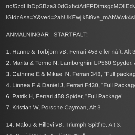
no!5zdHbDpSBza3l0dGxhciAtIFPDtmsgcMOlIE
lGIdc&sa=X&ved=2ahUKEwjik5i9ve_mAhWwk
ANMÄLNINGAR - STARTFÄLT:
1. Hanne & Torbjörn vB, Ferrari 458 eller nå´t. Alt 3
2. Marita & Tormo N, Lamborghini LP560 Spyder. A
3. Cathrine E & Mikael N, Ferrari 348, "Full packa
4. Linnea F & Daniel J, Ferrari F430, "Full Packag
6. Patrik H, Ferrari 458 Spider, "Full Package"
7. Kristian W, Porsche Cayman, Alt 3
14. Malou & Hillevi vB, Triumph Spitfire, Alt 3.