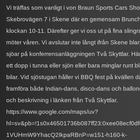
Vi träffas som vanligt i von Braun Sports Cars S
Skebrovägen 7 i Skene där en gemensam Brunch
klockan 10-11. Därefter ger vi oss ut på fina slin
möter våren. Vi avslutar inte långt ifrån Skene bl
sjöar på konferrensanläggningen Två Skyttlar. Hä
ett dopp i tunna eller sjön eller bara minglar runt 
bilar. Vid sjöstugan håller vi BBQ fest på kvällen d
framföra både Indian-dans, disco-dans och ballong
och beskrivning i länken från Två Skyttlar.
https://www.google.com/maps/uv?
hl=sv&pb=!1s0x46501736b087ff23:0xee08ecf0df
1VUHmW9YhacQ2IkpaRBnP=w151-h160-k-