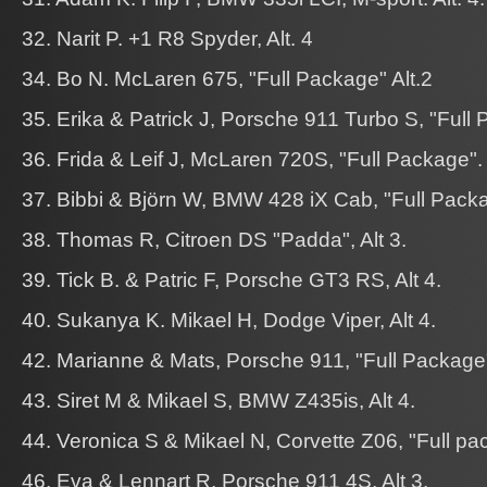
32. Narit P. +1 R8 Spyder, Alt. 4
34. Bo N. McLaren 675, "Full Package" Alt.2
35. Erika & Patrick J, Porsche 911 Turbo S, "Full
36. Frida & Leif J, McLaren 720S, "Full Package".
37. Bibbi & Björn W, BMW 428 iX Cab, "Full Pack
38. Thomas R, Citroen DS "Padda", Alt 3.
39. Tick B. & Patric F, Porsche GT3 RS, Alt 4.
40. Sukanya K. Mikael H, Dodge Viper, Alt 4.
42. Marianne & Mats, Porsche 911, "Full Package
43. Siret M & Mikael S, BMW Z435is, Alt 4.
44. Veronica S & Mikael N, Corvette Z06, "Full pa
46. Eva & Lennart R, Porsche 911 4S, Alt 3.