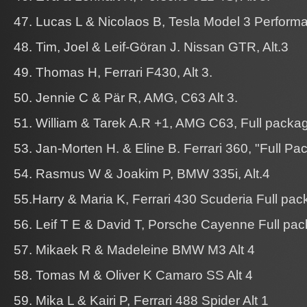
47. Lucas L & Nicolaos B, Tesla Model 3 Performa
48. Tim, Joel & Leif-Göran J. Nissan GTR, Alt.3
49. Thomas H, Ferrari F430, Alt 3.
50. Jennie C & Pär R, AMG, C63 Alt 3.
51. William & Tarek A.R +1, AMG C63, Full packa
53. Jan-Morten H. & Eline B. Ferrari 360, "Full Pa
54. Rasmus W & Joakim P, BMW 335i, Alt.4
55.Harry & Maria K, Ferrari 430 Scuderia Full pa
56. Leif T E & David T, Porsche Cayenne Full pa
57. Mikaek R & Madeleine BMW M3 Alt 4
58. Tomas M & Oliver K Camaro SS Alt 4
59. Mika L & Kairi P, Ferrari 488 Spider Alt 1