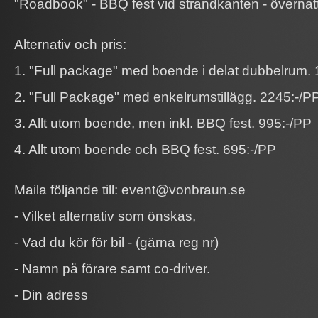
"Roadbook" - BBQ fest vid strandkanten - övernat
Alternativ och pris:
1. "Full package" med boende i delat dubbelrum. 
2. "Full Package" med enkelrumstillägg. 2245:-/P
3. Allt utom boende, men inkl. BBQ fest. 995:-/PP
4. Allt utom boende och BBQ fest. 695:-/PP
Maila följande till: event@vonbraun.se
- Vilket alternativ som önskas,
- Vad du kör för bil - (gärna reg nr)
- Namn på förare samt co-driver.
- Din adress