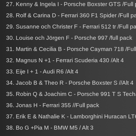
27. Kenny & Ingela I - Porsche Boxster GTS /Full
28. Rolf & Carina D - Ferrari 360 F1 Spider /Full p
29. Susanne och Christer F - Ferrari 512 tr /Full p
30. Louise och Jörgen F - Porsche 997 /full pack
31. Martin & Cecilia B - Porsche Cayman 718 /Ful
32. Magnus N +1 - Ferrari Scuderia 430 /Alt 4
33. Eije I + 1 - Audi R6 /Alt 4
34. Jacob B & Theo R - Porsche Boxster S //Alt 4
35. Robin Q & Joachim C - Porsche 991 T S Techar
36. Jonas H - Ferrari 355 //Full pack
37. Erik E & Nathalie K - Lamborghini Huracan LT6
38. Bo G +Pia M - BMW M5 / Alt 3