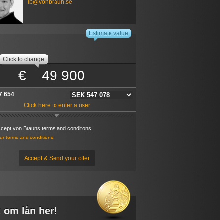
lb@vonbraun.se
-adresse: 216.73.216.171
marked with * are mandatory
s a:
Estimate value
rivate computer
Public computer
 - The information you enter will be stored in a cookie
Click to change
on this computer. If this is a public computer, the
ion will be stored for 30 minutes. If this is a private
€
r the information will be stored for 30 days. Every time
ce a new bid the time is reset. If this is a public computer
 want to walk away from it dont forget to delete the
stored information via the link below.
7 654
ere to delete localy stored data
Click here to enter a user
ccept von Brauns terms and conditions
r terms and conditions.
Accept & Send your offer
 om lån her!