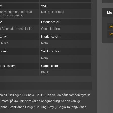
y:
VAT:
anty other than general
Not Reclaimable
Me
aw for consumers.
x:
Exterior color:
Le
 Automatic transmission
Grigio touring
Le
splay:
Interior color:
& Miles
Nero
book:
Soft top color:
Nero
ook history:
Carpet color:
Black
å bilutstillingen i Genève i 2011. Den fikk da både forbedret ytelse
8-motor på 440 hk, som var en oppgradering fra den vanlige
denne GranCabrio i fargen Touring Grey («Grigio Touring») med