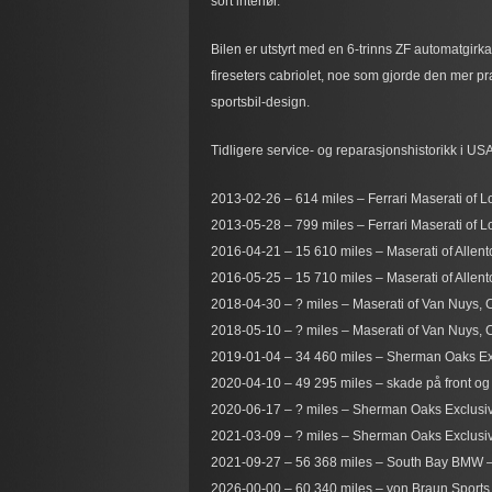
sort interiør.
Bilen er utstyrt med en 6-trinns ZF automatgirk
fireseters cabriolet, noe som gjorde den mer pr
sportsbil-design.
Tidligere service- og reparasjonshistorikk i USA
2013-02-26 – 614 miles – Ferrari Maserati of L
2013-05-28 – 799 miles – Ferrari Maserati of L
2016-04-21 – 15 610 miles – Maserati of Allent
2016-05-25 – 15 710 miles – Maserati of Allent
2018-04-30 – ? miles – Maserati of Van Nuys, C
2018-05-10 – ? miles – Maserati of Van Nuys, C
2019-01-04 – 34 460 miles – Sherman Oaks Exclus
2020-04-10 – 49 295 miles – skade på front og 
2020-06-17 – ? miles – Sherman Oaks Exclusive
2021-03-09 – ? miles – Sherman Oaks Exclusive,
2021-09-27 – 56 368 miles – South Bay BMW – 
2026-00-00 – 60 340 miles – von Braun Sports C