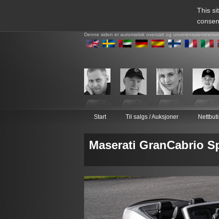
This si
consen
Denne siden er automatisk oversatt og uoverensstemmelse
Start
Til salgs / Auksjoner
Nettbut
Maserati GranCabrio S