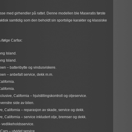
asse med girhendler på rattet. Denne modellen ble Maseratis første
aktisk samtidig som den beholdt sin sportslige karakter og klassiske
 ifølge Carfax:
ong Island.
ong Island.
own – batteribytte og vindusviskere.
own – anbefalt service, dekk m.m.
alifornia.
alifornia.
ive, California – hjulstillingskontroll og oljeservice.
venstre side av bilen.
, California – reparasjon av skade, service og dekk.
 California – service inkludert olje, bremser og dekk.
vedlikeholdsservice.
ars – utvidet service.