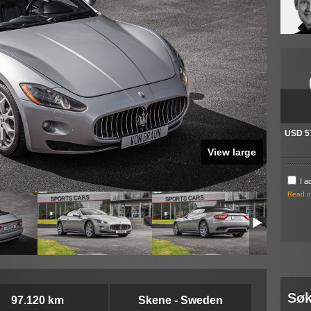
Din ip
Fields 
* This i
P
OBSERVE
localy 
informat
compute
you pla
and you
localy 
USD 5
Click h
View large
I a
Read ou
Søk
97.120 km
Skene - Sweden