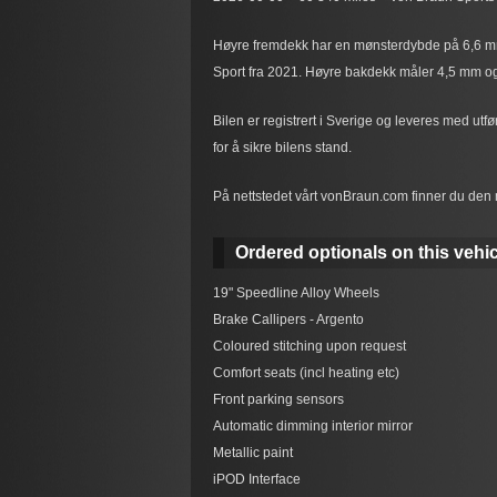
Høyre fremdekk har en mønsterdybde på 6,6 mm
Sport fra 2021. Høyre bakdekk måler 4,5 mm o
Bilen er registrert i Sverige og leveres med utf
for å sikre bilens stand.
På nettstedet vårt vonBraun.com finner du den 
Ordered optionals on this vehic
19" Speedline Alloy Wheels
Brake Callipers - Argento
Coloured stitching upon request
Comfort seats (incl heating etc)
Front parking sensors
Automatic dimming interior mirror
Metallic paint
iPOD Interface