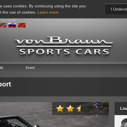
te uses cookies. By continuing using the site you
I Unders
t the use of cookies.
Learn more
r kan oppstå
* This 
saved 
ikk
Event
* Use
* Nav
port
Foret
* Fød
* E-p
Lia
* Tel
* Ste
* Lan