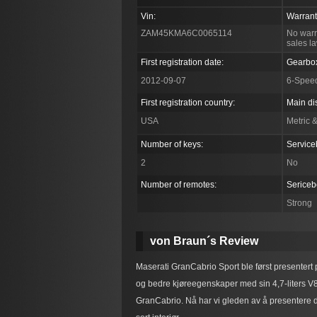
Vin:
Warrant
ZAM45KMA6C0065114
No warr
sales l
First registration date:
Gearbo
2012-09-07
6-Speed
First registration country:
Main di
USA
Metric 
Number of keys:
Service
2
No
Number of remotes:
Sericeb
Strong
von Braun´s Review
Maserati GranCabrio Sport ble først presentert p
og bedre kjøreegenskaper med sin 4,7-liters V
GranCabrio. Nå har vi gleden av å presentere 