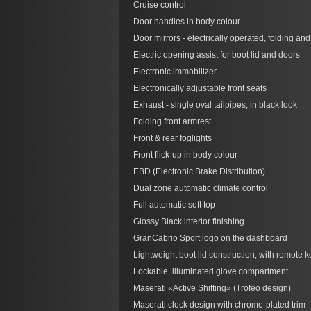
Cruise control
Door handles in body colour
Door mirrors - electrically operated, folding an
Electric opening assist for boot lid and doors
Electronic immobilizer
Electronically adjustable front seats
Exhaust - single oval tailpipes, in black look
Folding front armrest
Front & rear foglights
Front flick-up in body colour
EBD (Electronic Brake Distribution)
Dual zone automatic climate control
Full automatic soft top
Glossy Black interior finishing
GranCabrio Sport logo on the dashboard
Lightweight boot lid construction, with remote 
Lockable, illuminated glove compartment
Maserati «Active Shifting» (Trofeo design)
Maserati clock design with chrome-plated trim