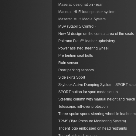
Maserati designation - rear
Maserati Hi-Fi loudspeaker system
Maserati Multi Media System
MSP (Stability Control)
New M-design on the central area of the seats
Poltrona Frau™ leather upholstery
Power assisted steering wheel
Pre tention seat belts
Rain sensor
Rear parking sensors
Side skirts Sport
Skyhook Active Damping System - SPORT setu
SPORT button for sport mode set-up
Steering column with manual height and reach
Telescopic roll-over protection
Three-spoke sports steering wheel in leather mu
TPMS (Tyre Pressure Monitoring System)
Trident logo embossed on head restraints
Trident with red accents