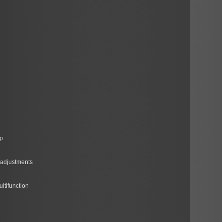
p
 adjustments
ltifunction