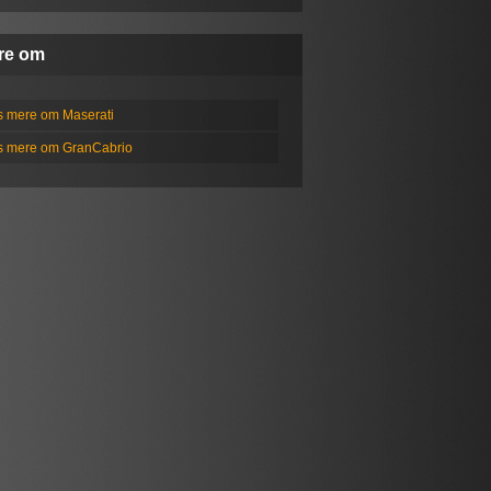
re om
s mere om Maserati
s mere om GranCabrio