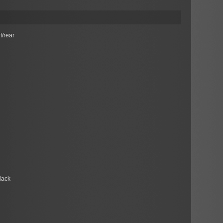
t/rear
black