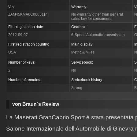
Vin:
Warranty:
V
ZAM45KMA6C0065114
No warranty other than general
N
sales law for consumers.
First registration date:
Gearbox:
E
2012-09-07
6-Speed Automatic transmission
G
First registration country:
Main display:
I
USA
Metric & Miles
N
Number of keys:
Servicebook:
S
2
No
N
Number of remotes:
Sericebook history:
C
Strong
B
von Braun´s Review
La Maserati GranCabrio Sport è stata presentata pe
Salone Internazionale dell’Automobile di Ginevra n