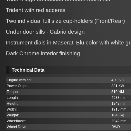
Trident with red accents
Two individual full size cup-holders (Front/Rear)
Under door sills - Cabrio design
Instrument dials in Maserati Blu color with white g
Dark Chrome interior finishing
Technical Data
Engine version:
4,7L V8
Power Output:
331 KW
Torque:
510 NM
Length:
4933 mm
Height:
1343 mm
Width:
1915 mm
Weight:
1845 kg
Wheelbase:
2942 mm
Wheel Drive:
RWD