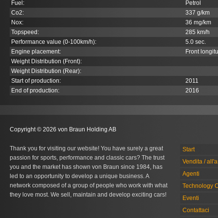
Fuel:
Petrol
Co
2
:
337 g/km
Nox:
36 mg/km
Topspeed:
285 km/h
Performance value (0-100km/h):
5.0 sec.
Engine placement:
Front longit
Weight Distribution (Front):
Weight Distribution (Rear):
Start of production:
2011
End of production:
2016
Copyright © 2026 von Braun Holding AB
Thank you for visiting our website! You have surely a great
Start
passion for sports, performance and classic cars? The trust
Vendita / all'
you and the market has shown von Braun since 1984, has
Agenti
led to an opportunity to develop a unique business. A
network composed of a group of people who work with what
Technology C
they love most. We sell, maintain and develop exciting cars!
Eventi
Contattaci