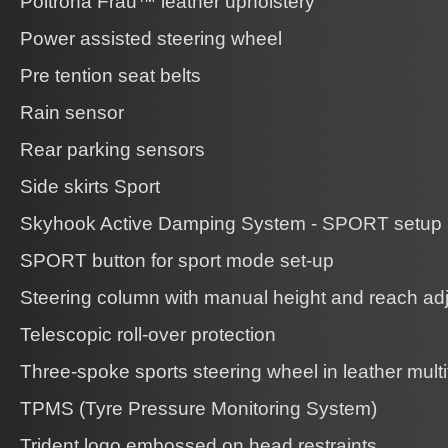
Poltrona Frau™ leather upholstery
Power assisted steering wheel
Pre tention seat belts
Rain sensor
Rear parking sensors
Side skirts Sport
Skyhook Active Damping System - SPORT setup
SPORT button for sport mode set-up
Steering column with manual height and reach ad
Telescopic roll-over protection
Three-spoke sports steering wheel in leather multi
TPMS (Tyre Pressure Monitoring System)
Trident logo embossed on head restraints