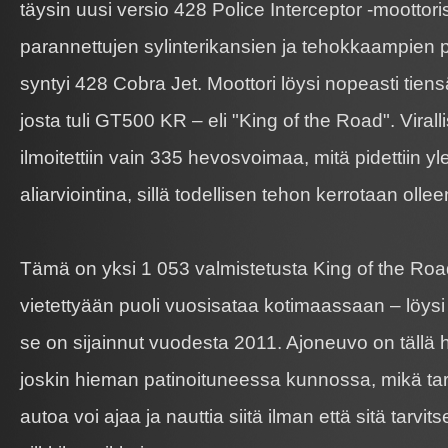
täysin uusi versio 428 Police Interceptor -moottor
parannettujen sylinterikansien ja tehokkaampien 
syntyi 428 Cobra Jet. Moottori löysi nopeasti tie
josta tuli GT500 KR – eli "King of the Road". Virall
ilmoitettiin vain 335 hevosvoimaa, mitä pidettiin yl
aliarviointina, sillä todellisen tehon kerrotaan oll
Tämä on yksi 1 053 valmistetusta King of the Roa
vietettyään puoli vuosisataa kotimaassaan – löysi
se on sijainnut vuodesta 2011. Ajoneuvo on tällä 
joskin hieman patinoituneessa kunnossa, mikä tark
autoa voi ajaa ja nauttia siitä ilman että sitä tarvits