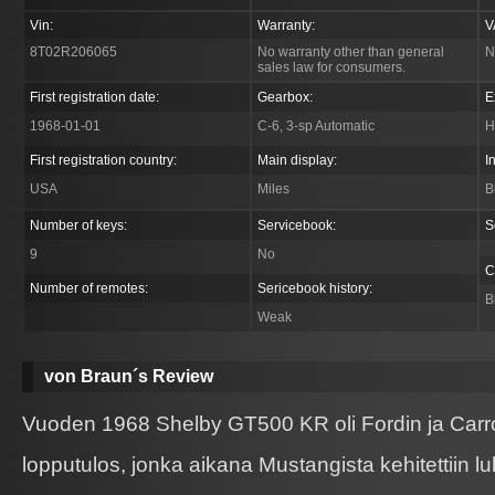
Vin:
Warranty:
V
8T02R206065
No warranty other than general
N
sales law for consumers.
First registration date:
Gearbox:
E
1968-01-01
C-6, 3-sp Automatic
H
First registration country:
Main display:
I
USA
Miles
B
Number of keys:
Servicebook:
S
9
No
C
Number of remotes:
Sericebook history:
B
Weak
von Braun´s Review
Vuoden 1968 Shelby GT500 KR oli Fordin ja Carro
lopputulos, jonka aikana Mustangista kehitettiin lu