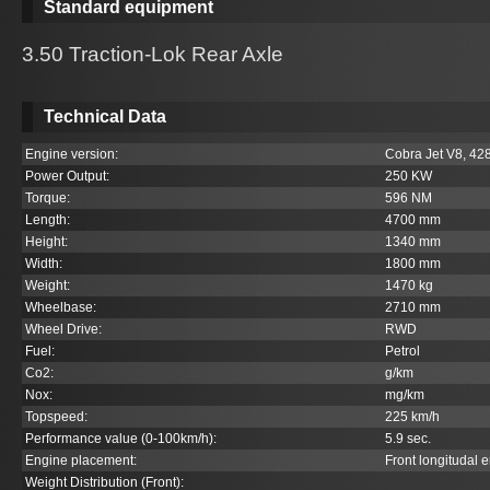
Standard equipment
3.50 Traction-Lok Rear Axle
Technical Data
Engine version:
Cobra Jet V8, 428c
Power Output:
250 KW
Torque:
596 NM
Length:
4700 mm
Height:
1340 mm
Width:
1800 mm
Weight:
1470 kg
Wheelbase:
2710 mm
Wheel Drive:
RWD
Fuel:
Petrol
Co
2
:
g/km
Nox:
mg/km
Topspeed:
225 km/h
Performance value (0-100km/h):
5.9 sec.
Engine placement:
Front longitudal 
Weight Distribution (Front):