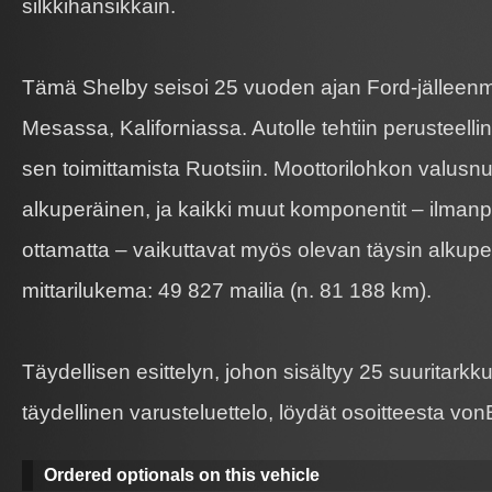
silkkihansikkain.
Tämä Shelby seisoi 25 vuoden ajan Ford-jälleenm
Mesassa, Kaliforniassa. Autolle tehtiin perusteell
sen toimittamista Ruotsiin. Moottorilohkon valusn
alkuperäinen, ja kaikki muut komponentit – ilmanp
ottamatta – vaikuttavat myös olevan täysin alkuper
mittarilukema: 49 827 mailia (n. 81 188 km).
Täydellisen esittelyn, johon sisältyy 25 suuritarkk
täydellinen varusteluettelo, löydät osoitteesta vo
Ordered optionals on this vehicle