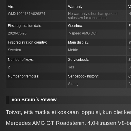
Vin:
Warranty:
V
WMX1904781A026874
No warranty other than general
N
sales law for consumers.
First registration date:
Gearbox:
E
2020-05-20
7-speed AMG DCT
I
First registration country:
Main display:
I
Sweden
Metric
E
Number of keys:
Servicebook:
S
2
Yes
B
Number of remotes:
Sericebook history:
C
Strong
B
von Braun´s Review
Toivot, että matka ei koskaan loppuisi, kun olet ke
Mercedes AMG GT Roadsteriin. 4,0-litraisen V8-bi