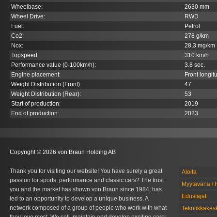
Wheelbase:
2630 mm
Wheel Drive:
RWD
Fuel:
Petrol
Co
2
:
278 g/km
Nox:
28,3 mg/km
Topspeed:
310 km/h
Performance value (0-100km/h):
3.8 sec.
Engine placement:
Front longit
Weight Distribution (Front):
47
Weight Distribution (Rear):
53
Start of production:
2019
End of production:
2023
Copyright © 2026 von Braun Holding AB
Thank you for visiting our website! You have surely a great
Aloita
passion for sports, performance and classic cars? The trust
Myytävänä / 
you and the market has shown von Braun since 1984, has
Edustajat
led to an opportunity to develop a unique business. A
network composed of a group of people who work with what
Tekniikkakes