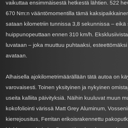
vaikuttaa ensimmäisestä hetkestä lähtien. 522 he
670 Nm:n vääntömomentilla tämä kaksipaikkainen 
sataan kilometriin tunnissa 3,8 sekunnissa – eikä
huippunopeuttaan ennen 310 km/h. Eksklusiivista
luvataan – joka muuttuu puhtaaksi, esteettömäksi 
avataan.
Alhaisella ajokilometrimäärällään tätä autoa on käyt
varovaisesti. Toinen yksityinen ja nykyinen omista
useita kalliita päivityksiä. Näihin kuuluvat muun
kokofoliointi värissä Matt Grey Aluminum, Vossen
kierrejousitus, Ferritan erikoisrakennettu pakoputki