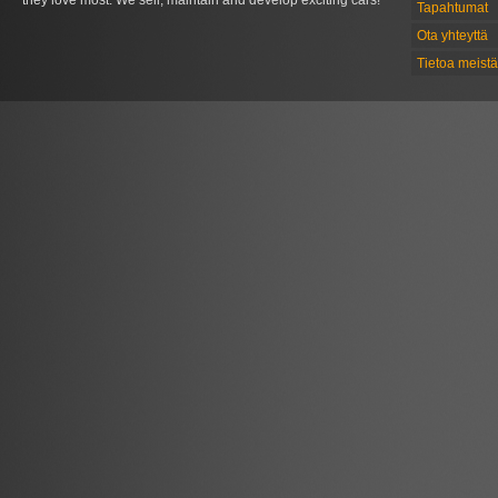
they love most. We sell, maintain and develop exciting cars!
Tapahtumat
Ota yhteyttä
Tietoa meistä