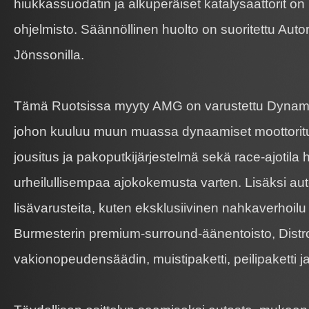
hiukkassuodatin ja alkuperäiset katalysaattorit on
ohjelmisto. Säännöllinen huolto on suoritettu Autor
Jönssonilla.
Tämä Ruotsissa myyty AMG on varustettu Dynamic 
johon kuuluu muun muassa dynaamiset moottoritu
jousitus ja pakoputkijärjestelmä sekä race-ajotila
urheilullisempaa ajokokemusta varten. Lisäksi aut
lisävarusteita, kuten eksklusiivinen nahkaverhoil
Burmesterin premium-surround-äänentoisto, Distro
vakionopeudensäädin, muistipaketti, peilipaketti ja