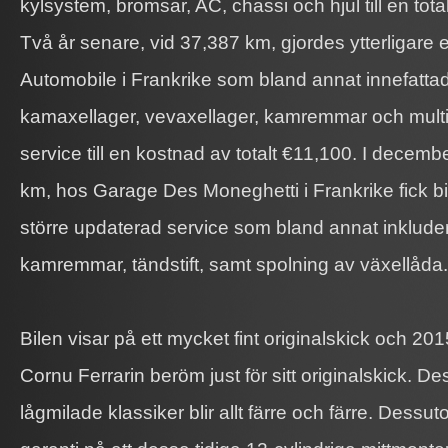
kylsystem, bromsar, AC, chassi och hjul till en tot
Två år senare, vid 37,387 km, gjordes ytterligare e
Automobile i Frankrike som bland annat innefatta
kamaxellager, vevaxellager, kamremmar och mult
service till en kostnad av totalt €11,100. I decem
km, hos Garage Des Moneghetti i Frankrike fick 
större updaterad service som bland annat inklude
kamremmar, tändstift, samt spolning av växellåda.
Bilen visar på ett mycket fint originalskick och 20
Cornu Ferrarin beröm just för sitt originalskick. D
lågmilade klassiker blir allt färre och färre. Dessu