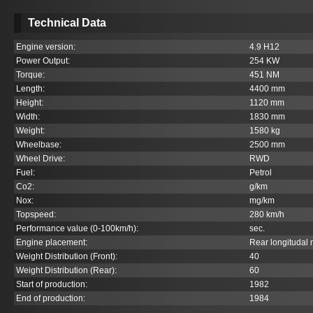
Technical Data
Engine version:
4.9 H12
Power Output:
254 KW
Torque:
451 NM
Length:
4400 mm
Height:
1120 mm
Width:
1830 mm
Weight:
1580 kg
Wheelbase:
2500 mm
Wheel Drive:
RWD
Fuel:
Petrol
Co
2
:
g/km
Nox:
mg/km
Topspeed:
280 km/h
Performance value (0-100km/h):
sec.
Engine placement:
Rear longitudal
Weight Distribution (Front):
40
Weight Distribution (Rear):
60
Start of production:
1982
End of production:
1984