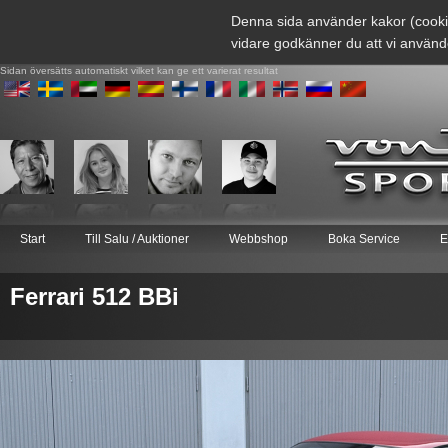
Denna sida använder kakor (cooki
vidare godkänner du att vi använd
Sidan översätts automatiskt vilket kan ge ett varierat resultat
Start
Till Salu / Auktioner
Webbshop
Boka Service
E
Ferrari 512 BBi