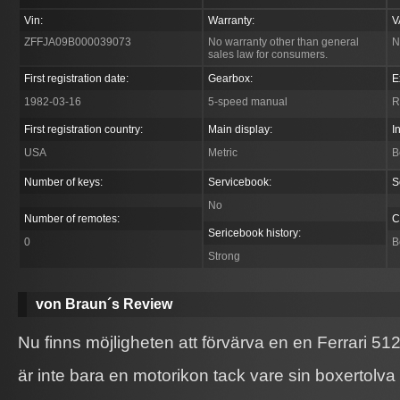
Vin:
Warranty:
V
ZFFJA09B000039073
No warranty other than general
N
sales law for consumers.
First registration date:
Gearbox:
E
1982-03-16
5-speed manual
R
First registration country:
Main display:
I
USA
Metric
B
Number of keys:
Servicebook:
S
No
Number of remotes:
C
Sericebook history:
0
B
Strong
von Braun´s Review
Nu finns möjligheten att förvärva en en Ferrari 51
är inte bara en motorikon tack vare sin boxertolv