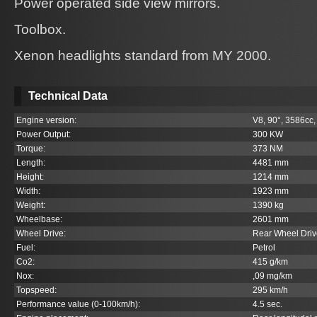
Power operated side view mirrors.
Toolbox.
Xenon headlights standard from MY 2000.
Technical Data
Engine version:
V8, 90°, 3586cc,
Power Output:
300 KW
Torque:
373 NM
Length:
4481 mm
Height:
1214 mm
Width:
1923 mm
Weight:
1390 kg
Wheelbase:
2601 mm
Wheel Drive:
Rear Wheel Driv
Fuel:
Petrol
Co
2
:
415 g/km
Nox:
,09 mg/km
Topspeed:
295 km/h
Performance value (0-100km/h):
4.5 sec.