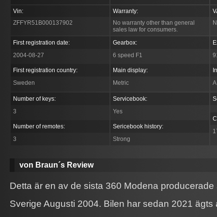
Vin:
Warranty:
V
ZFFYR51B000137902
No warranty other than general
N
sales law for consumers.
First registration date:
Gearbox:
E
2004-08-27
6 speed F1
9
First registration country:
Main display:
I
Sweden
Metric
A
Number of keys:
Servicebook:
S
3
Yes
C
Number of remotes:
Sericebook history:
1
3
Strong
von Braun´s Review
Detta är en av de sista 360 Modena producerade so
Sverige Augusti 2004. Bilen har sedan 2021 ägts a