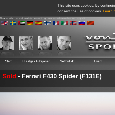
This site uses cookies. By continuin
consent the use of cookies.
Learn 
Denne siden er automatisk oversatt og uoverensstemmelser kan oppstå
Start
Til salgs / Auksjoner
Nettbutikk
Event
Sold
- Ferrari F430 Spider (F131E)