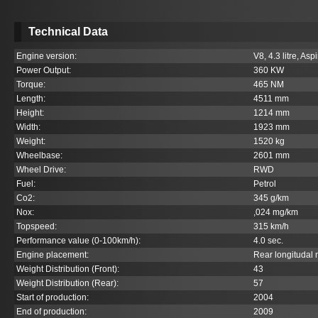
Technical Data
Engine version:
V8, 4.3 litre, Asp
Power Output:
360 KW
Torque:
465 NM
Length:
4511 mm
Height:
1214 mm
Width:
1923 mm
Weight:
1520 kg
Wheelbase:
2601 mm
Wheel Drive:
RWD
Fuel:
Petrol
Co
2
:
345 g/km
Nox:
,024 mg/km
Topspeed:
315 km/h
Performance value (0-100km/h):
4.0 sec.
Engine placement:
Rear longitudal
Weight Distribution (Front):
43
Weight Distribution (Rear):
57
Start of production:
2004
End of production:
2009