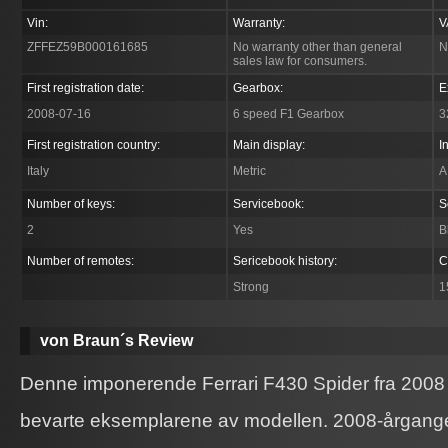
Vin:
Warranty:
V
ZFFEZ59B000161685
No warranty other than general
N
sales law for consumers.
First registration date:
Gearbox:
E
2008-07-16
6 speed F1 Gearbox
3
First registration country:
Main display:
I
Italy
Metric
A
Number of keys:
Servicebook:
S
2
Yes
B
Number of remotes:
Sericebook history:
C
Strong
1
von Braun´s Review
Denne imponerende Ferrari F430 Spider fra 2008 
bevarte eksemplarene av modellen. 2008-årgang