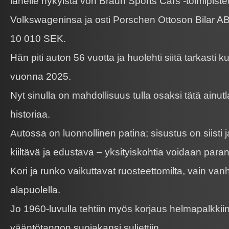
lähelle nykyistä von Braun Sports Cars -toimipistett
Volkswageninsa ja osti Porschen Ottoson Bilar AB:
10 010 SEK.
Hän piti auton 56 vuotta ja huolehti siitä tarkast
vuonna 2025.
Nyt sinulla on mahdollisuus tulla osaksi tätä ainu
historiaa.
Autossa on luonnollinen patina; sisustus on siisti j
kiiltävä ja edustava – yksityiskohtia voidaan para
Kori ja runko vaikuttavat ruosteettomilta, vain van
alapuolella.
Jo 1960-luvulla tehtiin myös korjaus helmapalkkiin
vääntötangon suojakansi suljettiin.