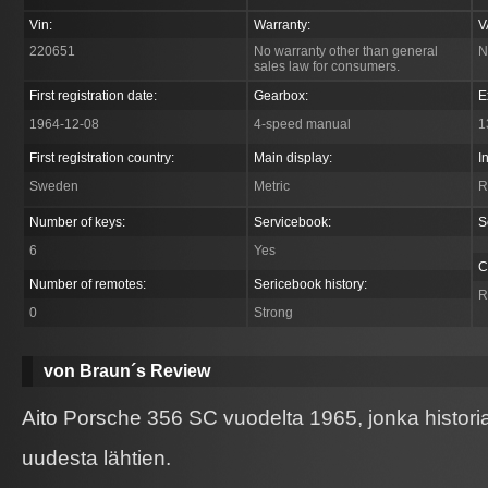
Vin:
Warranty:
V
220651
No warranty other than general
N
sales law for consumers.
First registration date:
Gearbox:
E
1964-12-08
4-speed manual
1
First registration country:
Main display:
I
Sweden
Metric
R
Number of keys:
Servicebook:
S
6
Yes
C
Number of remotes:
Sericebook history:
R
0
Strong
von Braun´s Review
Aito Porsche 356 SC vuodelta 1965, jonka histor
uudesta lähtien.