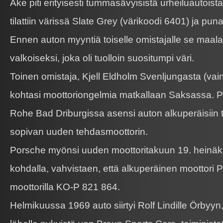
Åke piti erityisesti tummasävyisistä urheiluautois
tilattiin värissä Slate Grey (värikoodi 6401) ja puna
Ennen auton myyntiä toiselle omistajalle se maalat
valkoiseksi, joka oli tuolloin suositumpi väri.
Toinen omistaja, Kjell Eldholm Svenljungasta (vai
kohtasi moottoriongelmia matkallaan Saksassa. Po
Rohe Bad Driburgissa asensi auton alkuperäisiin te
sopivan uuden tehdasmoottorin.
Porsche myönsi uuden moottoritakuun 19. heinä
kohdalla, vahvistaen, että alkuperäinen moottori P
moottorilla KO-P 821 864.
Helmikuussa 1969 auto siirtyi Rolf Lindille Örbyy