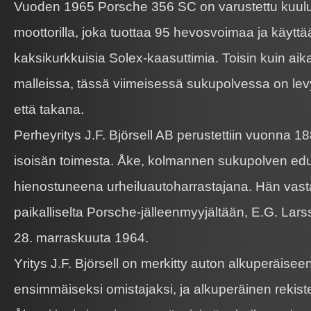
Vuoden 1965 Porsche 356 SC on varustettu kuului
moottorilla, joka tuottaa 95 hevosvoimaa ja käyttä
kaksikurkkuisia Solex-kaasuttimia. Toisin kuin a
malleissa, tässä viimeisessä sukupolvessa on lev
että takana.
Perheyritys J.F. Björsell AB perustettiin vuonna 18
isoisän toimesta. Åke, kolmannen sukupolven edus
hienostuneena urheiluautoharrastajana. Hän vast
paikalliselta Porsche-jälleenmyyjältään, E.G. Lar
28. marraskuuta 1964.
Yritys J.F. Björsell on merkitty auton alkuperäisee
ensimmäiseksi omistajaksi, ja alkuperäinen rekist