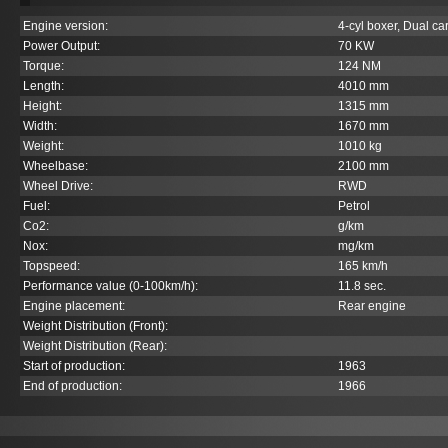
Engine version:
4-cyl boxer, Dual ca
Power Output:
70 KW
Torque:
124 NM
Length:
4010 mm
Height:
1315 mm
Width:
1670 mm
Weight:
1010 kg
Wheelbase:
2100 mm
Wheel Drive:
RWD
Fuel:
Petrol
Co
2
:
g/km
Nox:
mg/km
Topspeed:
165 km/h
Performance value (0-100km/h):
11.8 sec.
Engine placement:
Rear engine
Weight Distribution (Front):
Weight Distribution (Rear):
Start of production:
1963
End of production:
1966