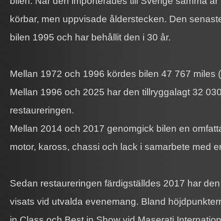
bilen. När den importerades till Sverige samma år
körbar, men uppvisade ålderstecken. Den senast
bilen 1995 och har behållit den i 30 år.
Mellan 1972 och 1996 kördes bilen 47 767 miles 
Mellan 1996 och 2025 har den tillryggalagt 32 030
restaureringen.
Mellan 2014 och 2017 genomgick bilen en omfatta
motor, kaross, chassi och lack i samarbete med er
Sedan restaureringen färdigställdes 2017 har den
visats vid utvalda evenemang. Bland höjdpunktern
in Class och Best in Show vid Maserati Internatio