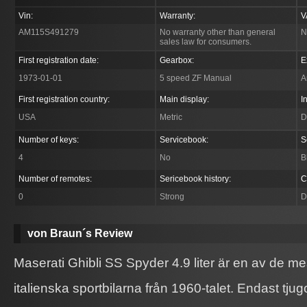
Vin:
Warranty:
V
AM115S491279
No warranty other than general
N
sales law for consumers.
First registration date:
Gearbox:
E
1973-01-01
5 speed ZF Manual
A
First registration country:
Main display:
I
USA
Metric
D
Number of keys:
Servicebook:
S
4
No
B
Number of remotes:
Sericebook history:
C
0
Strong
D
von Braun´s Review
Maserati Ghibli SS Spyder 4.9 liter är en av de me
italienska sportbilarna från 1960-talet. Endast tj