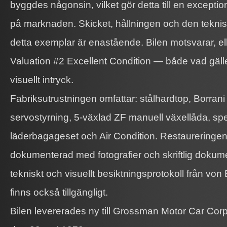
byggdes någonsin, vilket gör detta till en exception
på marknaden. Skicket, hållningen och den teknis
detta exemplar är enastående. Bilen motsvarar, ell
Valuation #2 Excellent Condition — både vad gäll
visuellt intryck.
Fabriksutrustningen omfattar: stålhardtop, Borrani 
servostyrning, 5-växlad ZF manuell växellåda, spec
läderbagageset och Air Condition. Restaureringen
dokumenterad med fotografier och skriftlig dokumen
tekniskt och visuellt besiktningsprotokoll från vo
finns också tillgängligt.
Bilen levererades ny till Grossman Motor Car Corp