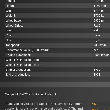
Length:
4700 mm
Height:
1160 mm
Width:
1790 mm
Weight:
1700 kg
Wheelbase:
2550 mm
Wheel Drive:
RWD
Fuel:
Petrol
Co
2
:
g/km
Nox:
mg/km
Topspeed:
280 km/h
Performance value (0-100km/h):
sec.
Engine placement:
Front longit
Weight Distribution (Front):
Weight Distribution (Rear):
Start of production:
1969
End of production:
1973
Copyright © 2026 von Braun Holding AB
Thank you for visiting our website! You have surely a great
Start
passion for sports, performance and classic cars? The trust