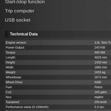
Start-/stop function
Trip computer
USB socket
Technical Data
Engine version:
3.0L Twin-T
Power Output:
245 KW
Torque:
480 NM
Length:
4826 mm
Height:
1430 mm
Width:
1860 mm
Weight:
1655 kg
Wheelbase:
2873 mm
Wheel Drive:
AWD
Fuel:
Petrol
Co
2
:
183 g/km
Nox:
mg/km
Topspeed:
250 km/h
Performance value (0-100km/h):
5.3 sec.