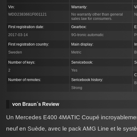
Vin:
Warranty:
V
WDD2383661F001121
No warranty other than general
N
sales law for consumers.
First registration date:
Gearbox:
E
2017-03-14
9G-tronic automatic
P
First registration country:
Main display:
I
Sweden
Metric
B
Number of keys:
Servicebook:
S
2
Yes
C
Number of remotes:
Sericebook history:
B
Strong
von Braun´s Review
Un Mercedes E400 4MATIC Coupé incroyablement
neuf en Suède, avec le pack AMG Line et le syst